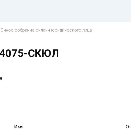
Очное собрание онлайн юридического лица
 14075-СКЮЛ
я
Имя
От