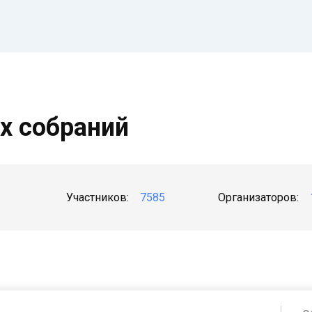
х собраний
Участников:
7585
Организаторов:
Должник
Организатор собрания (Арбитражный управляющий