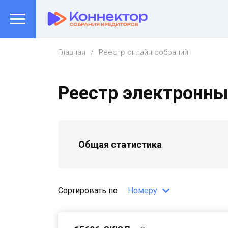
Главная
Реестр онлайн собраний
Реестр электронны
Общая статистика
Поиск собрания
Вид собрания
Сортировать по
Номеру
Не выбрано
Номер собрания