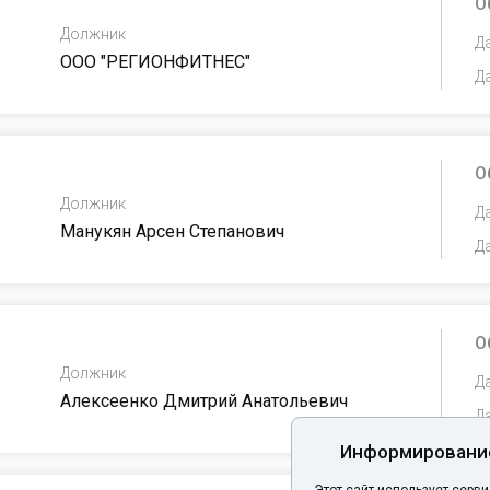
О
Должник
Д
ООО "РЕГИОНФИТНЕС"
Д
Статус
Тип
Не выбрано
Не
О
Должник
Д
Манукян Арсен Степанович
Д
О
Должник
Д
Алексеенко Дмитрий Анатольевич
Д
Информирование