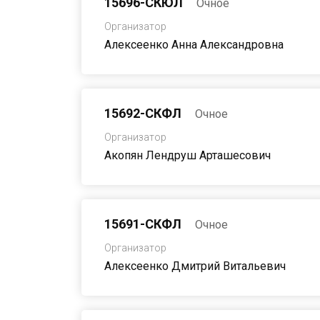
15696-СКЮЛ
Очное
Организатор
Алексеенко Анна Александровна
Даты приема заявок
c
по
15692-СКФЛ
Очное
Даты проведения собрания
Организатор
Акопян Лендруш Арташесович
c
по
15691-СКФЛ
Очное
Организатор
Алексеенко Дмитрий Витальевич