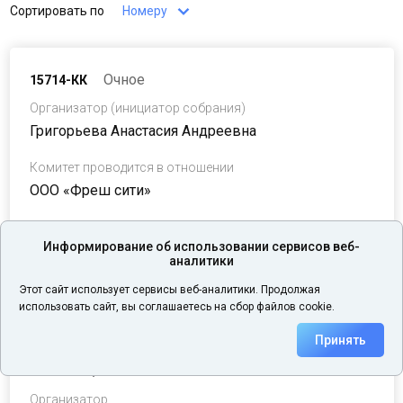
Должник
Сортировать по
Номеру
Номер собрания
Очное
15714-КК
Организатор (инициатор собрания)
Григорьева Анастасия Андреевна
Организатор собрания (Арбитражный управляющий или
кредитор)
Комитет проводится в отношении
ООО «Фреш сити»
Объявлено
Даты приема заявок
Информирование об использовании сервисов веб-
c
аналитики
24.08.2026 - 24.08.2026
Даты приема заявок:
24.08.2026
Этот сайт использует сервисы веб-аналитики. Продолжая
Дата проведения собрания:
использовать сайт, вы соглашаетесь на сбор файлов cookie.
по
Принять
Очное
15713-СКФЛ
Статус
Организатор