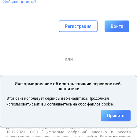
Забыли пароль?
Регистрация
Войти
или
Информирование об использовании сервисов веб-
аналитики
Войти по сертификату ЭП
Этот сайт использует сервисы веб-аналитики. Продолжая
использовать сайт, вы соглашаетесь на сбор файлов cookie.
© 2026 ООО "Цифровые собрания"
Принять
Свидетельство о государственной регистрации программы для
ЭВМ № 2021680862 от 15.12.2021. Свидетельство о
депонировании исходного кода и дизайна сайта № 614-418-109 от
13.12.2021. ООО "Цифровые собрания" внесено в реестр
операторов персональных данных на сайте Роскомнадзора,