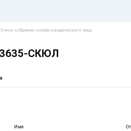
Очное собрание онлайн юридического лица
 13635-СКЮЛ
я
Имя
От