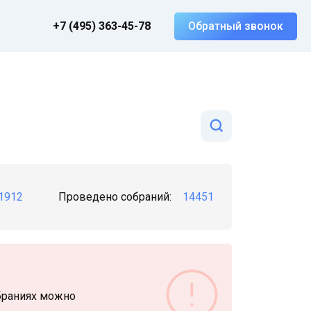
+7 (495) 363-45-78
Обратный звонок
1912
Проведено собраний:
14451
браниях можно
 или кредитор)