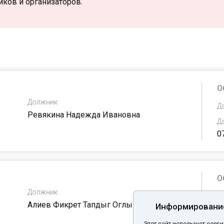
иков и организаторов.
Статус
Тип
Не выбрано
Не
О
Должник
Д
Ревякина Надежда Ивановна
Д
0
О
Должник
Д
Алиев Фикрет Тапдыг Оглы
Информирование
Д
0