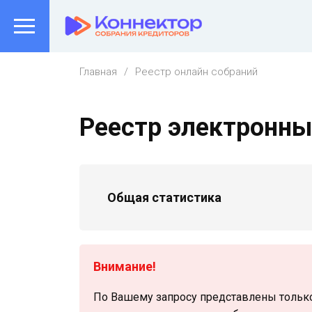
Главная
Реестр онлайн собраний
Реестр электронны
Общая статистика
Поиск собрания
Вид собрания
Внимание!
Собрание кредиторов
По Вашему запросу представлены тольк
Номер собрания