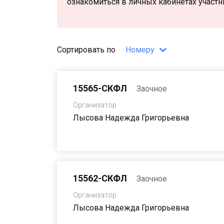
ознакомиться в личных кабинетах участн
Даты приема заявок
Сортировать по
Номеру
c
по
15565-СКФЛ
Заочное
Даты проведения собрания
Организатор
c
по
Лысова Надежда Григорьевна
15562-СКФЛ
Заочное
Организатор
Лысова Надежда Григорьевна