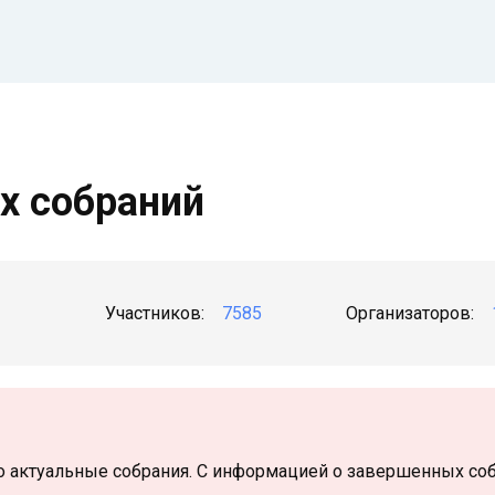
х собраний
Участников:
7585
Организаторов:
Должник
о актуальные собрания. С информацией о завершенных со
Организатор собрания (Арбитражный управляющий