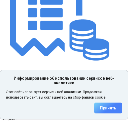
Информирование об использовании сервисов веб-
В связи с инфляционным ростом затрат мы вынуждены
аналитики
незначительно поднять тарифы на отдельные услуги нашей
Этот сайт использует сервисы веб-аналитики. Продолжая
платформы.
использовать сайт, вы соглашаетесь на сбор файлов cookie.
Тариф поменяется с 01.07.2024 года и затронет только услугу
проведения собраний кредиторов для юридических лиц/
Принять
индивидуальных предпринимателей объемом от 2 до 40
персон.